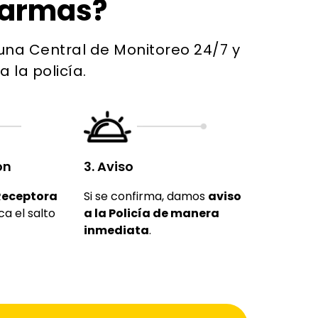
larmas?
una Central de Monitoreo 24/7 y
 la policía.
ón
3. Aviso
Receptora
Si se confirma, damos
aviso
ca el salto
a la Policía de manera
inmediata
.