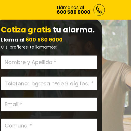
Llámanos al
600 580 9000
Cotiza gratis
tu alarma.
Llama al
600 580 9000
O si prefieres, te llamamos:
Telefono: Ingresa n°de 9 dígitos.
*
Comuna
*