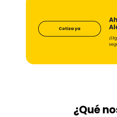
Ah
Al
Cotiza ya
¡El
seg
¿Qué no